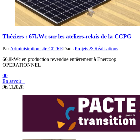
Théziers : 67kWc sur les ateliers-relais de la CCPG
Par
Administration site CITRE
Dans
Projets & Réalisations
66,8kWc en production revendue entièrement à Enercoop -
OPERATIONNEL
0
0
En savoir +
06.11
2020