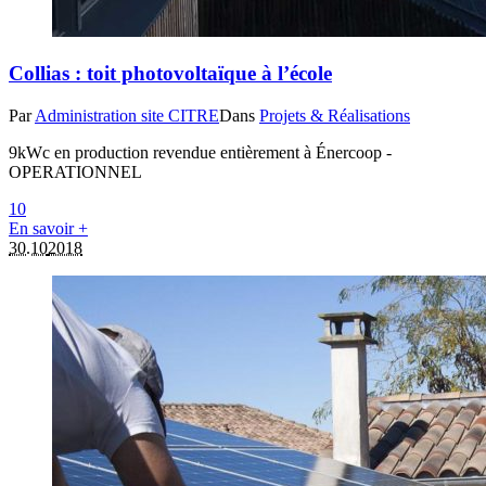
Collias : toit photovoltaïque à l’école
Par
Administration site CITRE
Dans
Projets & Réalisations
9kWc en production revendue entièrement à Énercoop -
OPERATIONNEL
1
0
En savoir +
30.10
2018