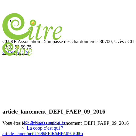
CITRE Association - 5 impasse des chardonnerets
30700
,
Uzès /
CITR
07 83 50 59 75
CONTACTS
article_lancement_DEFI_FAEP_09_2016
CITRE-la coopérative
Vous êtes ici :
Accueil
/
article_lancement_DEFI_FAEP_09_2016
La coop c’est qui ?
SOUSCRIRE A LA COOP
article_lancement_DEFI_FAEP_09_2016