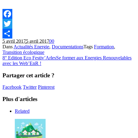
Facebook
Twitter
5 avril 2017
5 avril 2017
0
0
Partager
Dans
Actualités Energie
,
Documentations
Tags
Formation
,
Transition écologique
8° Edition Eco Festiv’Arles
Se former aux Energies Renouvelables
avec les Web’EnR !
Partager cet article ?
Facebook
Twitter
Pinterest
Plus d'articles
Related