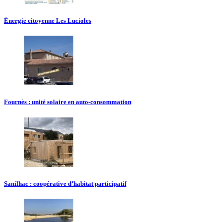
Énergie citoyenne Les Lucioles
Fournès : unité solaire en auto-consommation
Sanilhac : coopérative d’habitat participatif