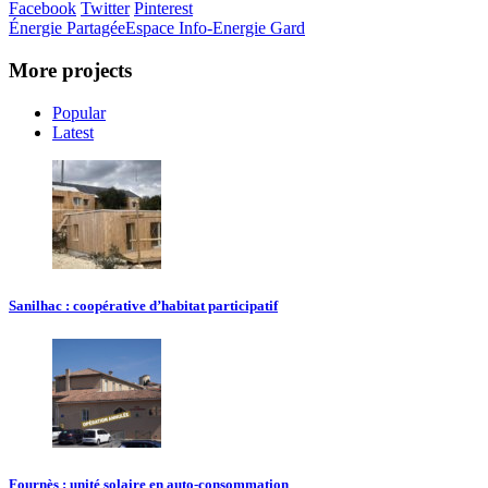
Facebook
Twitter
Pinterest
Énergie Partagée
Espace Info-Energie Gard
More projects
Popular
Latest
Sanilhac : coopérative d’habitat participatif
Fournès : unité solaire en auto-consommation