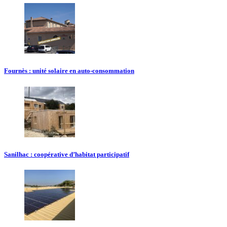
Fournès : unité solaire en auto-consommation
Sanilhac : coopérative d’habitat participatif