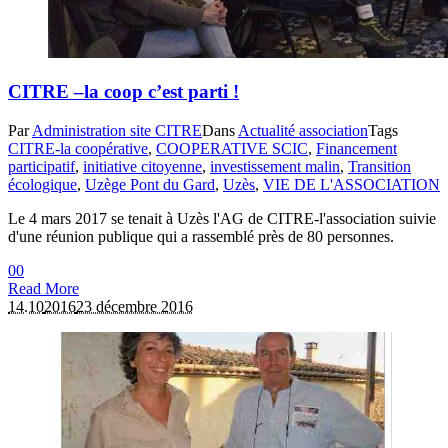
CITRE –la coop c’est parti !
Par
Administration site CITRE
Dans
Actualité association
Tags
CITRE-la coopérative
,
COOPERATIVE SCIC
,
Financement
participatif
,
initiative citoyenne
,
investissement malin
,
Transition
écologique
,
Uzège Pont du Gard
,
Uzès
,
VIE DE L'ASSOCIATION
Le 4 mars 2017 se tenait à Uzès l'AG de CITRE-l'association suivie
d'une réunion publique qui a rassemblé près de 80 personnes.
0
0
Read More
14.10
2016
23 décembre 2016