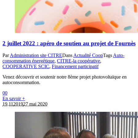
2 juillet 2022 : apéro de soutien au projet de Fournès
Par
Administration site CITRE
Dans
Actualité Coop
Tags
Auto-
consommation énergétique
,
CITRE-la coopérative
,
COOPERATIVE SCIC
,
Financement participatif
Venez découvrir et soutenir notre 8ème projet photovoltaïque en
autoconsommation.
0
0
En savoir +
19.11
2019
27 mai 2020