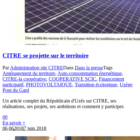
CITRE se projette sur le territoire
Par
Administration site CITRE
Dans
Dans la presse
Tags
Aménagement du territoire
,
Auto-consommation énergétique
,
CITRE-la coopérative
,
COOPERATIVE SCIC
,
Financement
participatif
,
PHOTOVOLTAIQUE
,
Transition écologique
,
Uzège
Pont du Gard
Un article complet du Républicain d'Uzès sur CITRE, ses
réalisations, ses projets, ses ambitions et comment y participer.
0
0
En savoir +
06.06
2018
7 juin 2018