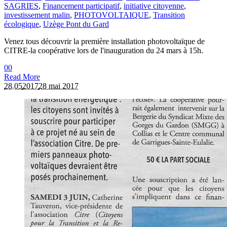
SAGRIES
,
Financement participatif
,
initiative citoyenne
,
investissement malin
,
PHOTOVOLTAIQUE
,
Transition
écologique
,
Uzège Pont du Gard
Venez tous découvrir la première installation photovoltaïque de
CITRE-la coopérative lors de l'inauguration du 24 mars à 15h.
0
0
Read More
28.05
2017
28 mai 2017