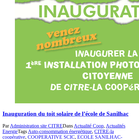
Inauguration du toit solaire de l’école de Sanilhac
Par
Administration site CITRE
Dans
Actualité Coop
,
Actualités
Energie
Tags
Auto-consommation énergétique
,
CITRE-la
coopérative
,
COOPERATIVE SCIC
,
ECOLE SANILHAC-