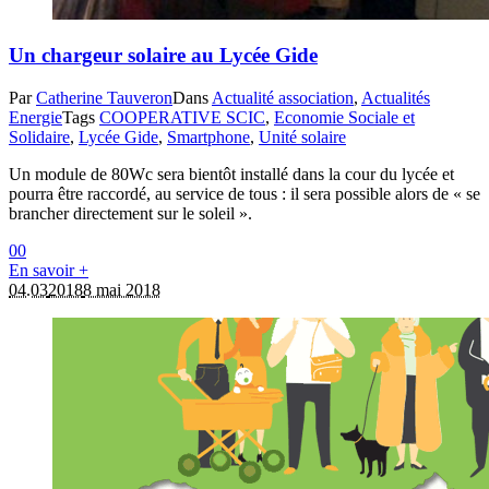
Un chargeur solaire au Lycée Gide
Par
Catherine Tauveron
Dans
Actualité association
,
Actualités
Energie
Tags
COOPERATIVE SCIC
,
Economie Sociale et
Solidaire
,
Lycée Gide
,
Smartphone
,
Unité solaire
Un module de 80Wc sera bientôt installé dans la cour du lycée et
pourra être raccordé, au service de tous : il sera possible alors de « se
brancher directement sur le soleil ».
0
0
En savoir +
04.03
2018
8 mai 2018