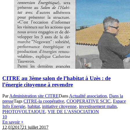
CITRE au 3ème salon de l’habitat à Uzès : de
l’énergie citoyenne à revendre
Par
Administration site CITRE
Dans
Actualité association
,
Dans la
presse
Tags
CITRE-la coopérative
,
COOPERATIVE SCIC
,
Espace
Info Energie
,
habitat
,
initiative citoyenne
,
investissement malin
,
PHOTOVOLTAIQUE
,
VIE DE L'ASSOCIATION
1
0
En savoir +
12.03
2017
21 juillet 2017