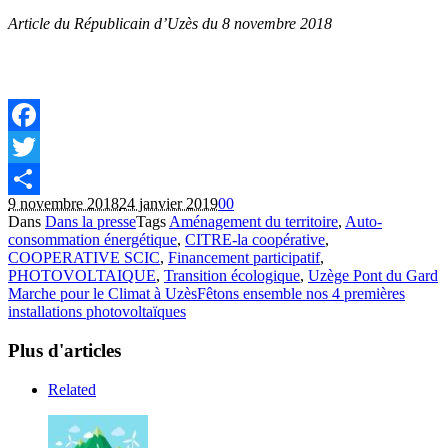
Article du Républicain d’Uzès du 8 novembre 2018
Facebook
Twitter
9 novembre 2018
24 janvier 2019
0
0
Partager
Dans
Dans la presse
Tags
Aménagement du territoire
,
Auto-
consommation énergétique
,
CITRE-la coopérative
,
COOPERATIVE SCIC
,
Financement participatif
,
PHOTOVOLTAIQUE
,
Transition écologique
,
Uzège Pont du Gard
Marche pour le Climat à Uzès
Fêtons ensemble nos 4 premières
installations photovoltaïques
Plus d'articles
Related