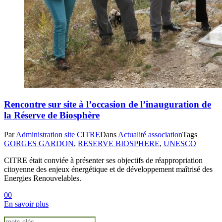
Rencontre sur site à l’occasion de l’inauguration de
la Réserve de Biosphère
Par
Administration site CITRE
Dans
Actualité association
Tags
GORGES GARDON
,
RESERVE BIOSPHERE
,
UNESCO
CITRE était conviée à présenter ses objectifs de réappropriation
citoyenne des enjeux énergétique et de développement maîtrisé des
Energies Renouvelables.
0
0
En savoir plus